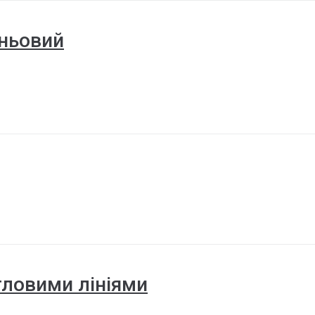
іньовий
ітловими лініями