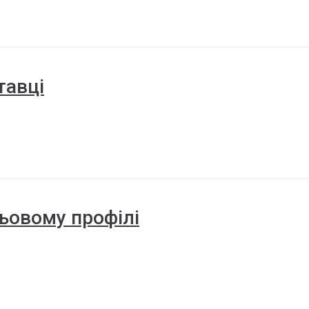
тавці
ньовому профілі