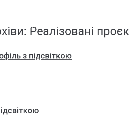
cпівпраця
про компанію
FAQ
контакти
хіви:
Реалізовані проє
офіль з підсвіткою
підсвіткою