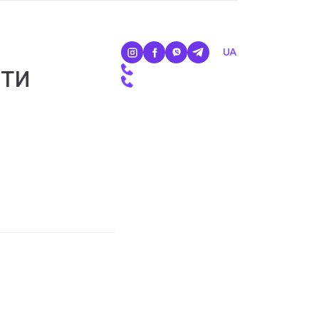
RU
UA
кти
+38 098 812 26 61
+38 098 023 45 10