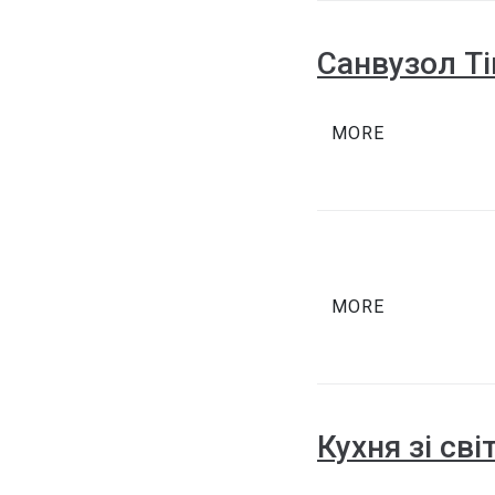
Санвузол Т
MORE
MORE
Кухня зі св