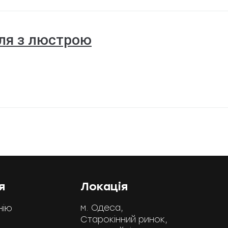
ля з люстрою
я
Локація
м. Одеса,
нію
Старокінний ринок,