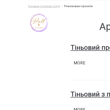
Головна сторінка copyy
/
Реалізовані проєкти
реалізовані проєкти
тіньові стелі
Ар
Тіньовий пр
MORE
Тіньовий з 
MORE