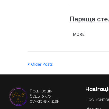
Паряща сте
MORE
Older Posts
Навігаці
Реалізація
будь-яких
Про компа
сучасних ідей