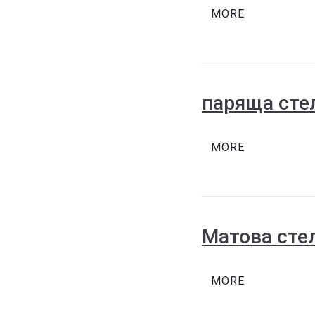
MORE
паряща сте
MORE
Матова стел
MORE